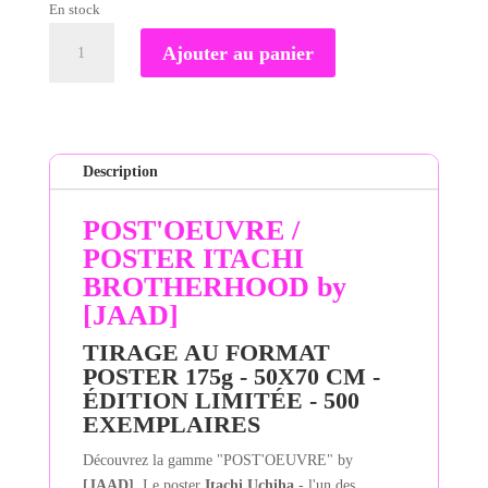
En stock
quantité
Ajouter au panier
de
POSTER
ITACHI
BROTHERHOOD
by
Description
[JAAD]
POST'OEUVRE /
POSTER ITACHI
BROTHERHOOD by
[JAAD]
TIRAGE AU FORMAT
POSTER 175g -
50X70 CM -
É
DITION LIMITÉE - 500
EXEMPLAIRES
Découvrez la gamme "POST'OEUVRE" by
[JAAD]
. Le poster
Itachi Uchiha
- l'un des